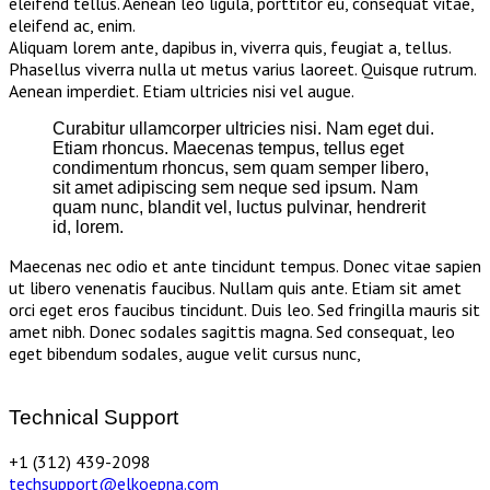
eleifend tellus. Aenean leo ligula, porttitor eu, consequat vitae,
eleifend ac, enim.
Aliquam lorem ante, dapibus in, viverra quis, feugiat a, tellus.
Phasellus viverra nulla ut metus varius laoreet. Quisque rutrum.
Aenean imperdiet. Etiam ultricies nisi vel augue.
Curabitur ullamcorper ultricies nisi. Nam eget dui.
Etiam rhoncus. Maecenas tempus, tellus eget
condimentum rhoncus, sem quam semper libero,
sit amet adipiscing sem neque sed ipsum. Nam
quam nunc, blandit vel, luctus pulvinar, hendrerit
id, lorem.
Maecenas nec odio et ante tincidunt tempus. Donec vitae sapien
ut libero venenatis faucibus. Nullam quis ante. Etiam sit amet
orci eget eros faucibus tincidunt. Duis leo. Sed fringilla mauris sit
amet nibh. Donec sodales sagittis magna. Sed consequat, leo
eget bibendum sodales, augue velit cursus nunc,
Technical Support
+1 (312) 439-2098
techsupport@elkoepna.com